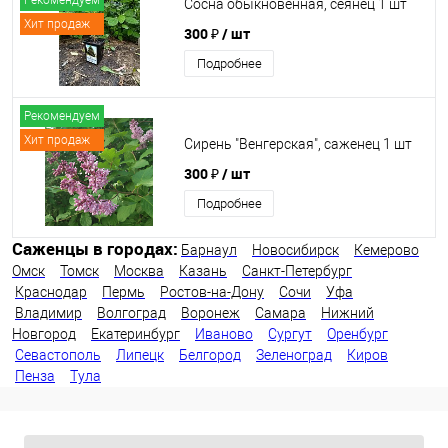
Рекомендуем
Сосна обыкновенная, сеянец 1 шт
Хит продаж
300 ₽
/ шт
Подробнее
Рекомендуем
Хит продаж
Сирень "Венгерская", саженец 1 шт
300 ₽
/ шт
Подробнее
Саженцы в городах:
Барнаул
Новосибирск
Кемерово
Омск
Томск
Москва
Казань
Санкт-Петербург
Краснодар
Пермь
Ростов-на-Дону
Сочи
Уфа
Владимир
Волгоград
Воронеж
Самара
Нижний
Новгород
Екатеринбург
Иваново
Сургут
Оренбург
Севастополь
Липецк
Белгород
Зеленоград
Киров
Пенза
Тула