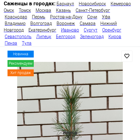
Саженцы в городах:
Барнаул
Новосибирск
Кемерово
Омск
Томск
Москва
Казань
Санкт-Петербург
Краснодар
Пермь
Ростов-на-Дону
Сочи
Уфа
Владимир
Волгоград
Воронеж
Самара
Нижний
Новгород
Екатеринбург
Иваново
Сургут
Оренбург
Севастополь
Липецк
Белгород
Зеленоград
Киров
Пенза
Тула
Новинка
Рекомендуем
Хит продаж