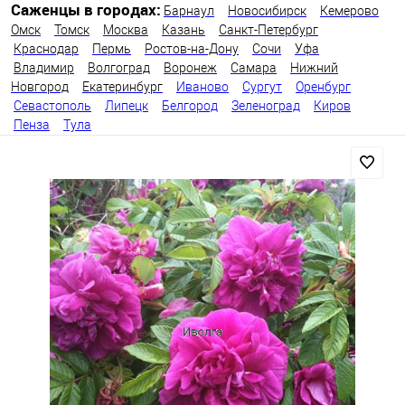
Саженцы в городах:
Барнаул
Новосибирск
Кемерово
Омск
Томск
Москва
Казань
Санкт-Петербург
Краснодар
Пермь
Ростов-на-Дону
Сочи
Уфа
Владимир
Волгоград
Воронеж
Самара
Нижний
Новгород
Екатеринбург
Иваново
Сургут
Оренбург
Севастополь
Липецк
Белгород
Зеленоград
Киров
Пенза
Тула