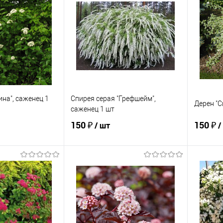
ик
Сравнение
Купить в 1 клик
Сравнение
Купит
Недоступно
В избранное
Недоступно
В изб
на", саженец 1
Спирея серая "Грефшейм",
Дерен "С
саженец 1 шт
150 ₽
150 ₽
/ шт
/
корзину
Подписаться
ик
Сравнение
Купить в 1 клик
Сравнение
Купит
В наличии
В избранное
Недоступно
В изб