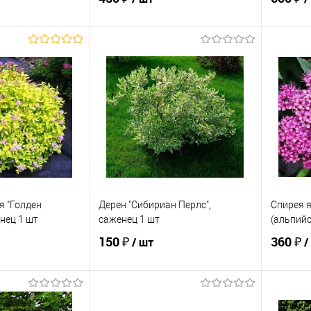
корзину
В корзину
ик
Сравнение
Купить в 1 клик
Сравнение
Купит
В наличии
В избранное
В наличии
В изб
я "Голден
Дерен "Сибириан Перлс",
Спирея я
нец 1 шт
саженец 1 шт
(альпийс
150 ₽
360 ₽
/ шт
/
писаться
Подписаться