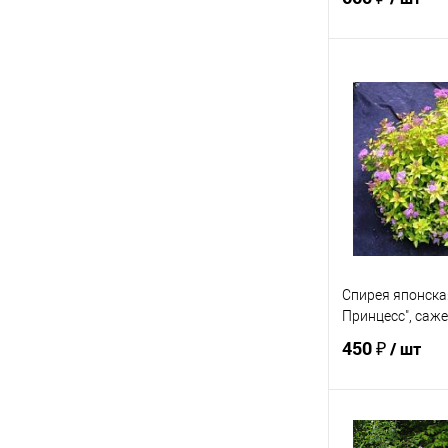
В 
Купить в 1 кл
В избранное
Спирея японска
Принцесс", саже
450 ₽
/ шт
Под