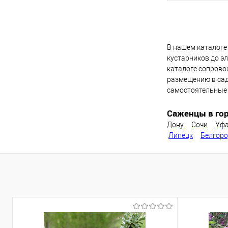
Под
В нашем каталоге
Купить в 1 кл
кустарников до эл
В избранное
каталоге сопрово
размещению в сад
самостоятельные 
Саженцы в гор
Дону
Сочи
Уф
Липецк
Белгор