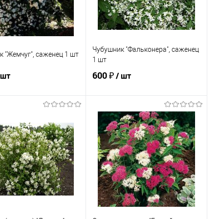
Чубушник "Фальконера", саженец
 "Жемчуг", саженец 1 шт
1 шт
600 ₽
 шт
/ шт
В корзину
В корзину
ь в 1 клик
Сравнение
Купить в 1 клик
Сравнение
ранное
В наличии
В избранное
В наличии