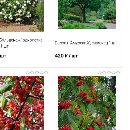
Бульденеж" однолетка,
Бархат "Амурский", саженец 1 шт
 1 шт
420 ₽
 шт
/ шт
В корзину
В корзину
ь в 1 клик
Сравнение
Купить в 1 клик
Сравнение
ранное
В наличии
В избранное
В наличии