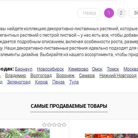
писаться
Подписаться
Назад
1
2
В
 вы найдете коллекцию декоративно-лиственных растений, которые
ик
Сравнение
Купить в 1 клик
Сравнение
егантных растений с пестрой листвой – у нас есть все, чтобы доба
Недоступно
В избранное
Недоступно
ждается подробным описанием, включая особенности роста, размер 
у. Наши декоративно-лиственные растения идеально подходят для 
элементы дизайна. Выбирайте из нашего ассортимента, чтобы прид
одах:
Барнаул
Новосибирск
Кемерово
Омск
Томск
Москв
а
Владимир
Волгоград
Воронеж
Самара
Нижний Новгород
од
Зеленоград
Киров
Пенза
Тула
САМЫЕ ПРОДАВАЕМЫЕ ТОВАРЫ