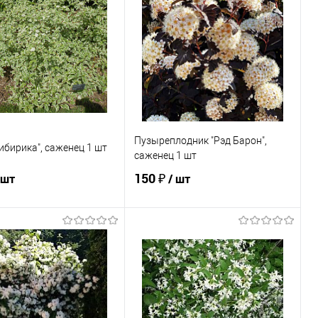
ь в 1 клик
Сравнение
Купить в 1 клик
Сравнение
ранное
Недоступно
В избранное
Недоступно
Пузыреплодник "Рэд Барон",
ибирика", саженец 1 шт
саженец 1 шт
150 ₽
 шт
/ шт
Подписаться
Подписаться
ь в 1 клик
Сравнение
Купить в 1 клик
Сравнение
ранное
Недоступно
В избранное
Недоступно