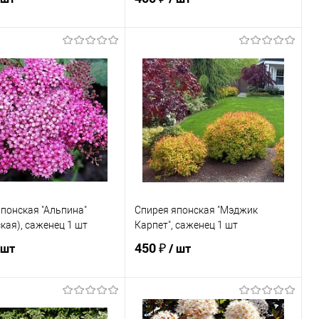
В корзину
В корзину
ь в 1 клик
Сравнение
Купить в 1 клик
Сравнение
ранное
В наличии
В избранное
В наличии
понская "Альпина"
Спирея японская "Мэджик
кая), саженец 1 шт
Карпет", саженец 1 шт
450 ₽
 шт
/ шт
Подписаться
Подписаться