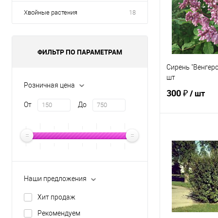
Хвойные растения
18
ФИЛЬТР ПО ПАРАМЕТРАМ
Сирень "Венгерс
шт
Розничная цена
300 ₽
/ шт
От
До
В 
Купить в 1 кл
В избранное
Наши предложения
Хит продаж
Рекомендуем