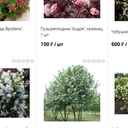
да Фробели",
Пузыреплодник "Андре", саженец
Чубушник
1 шт
150 ₽
600 ₽
/ шт
/
писаться
Подписаться
ик
Сравнение
Купить в 1 клик
Сравнение
Купит
Недоступно
В избранное
Недоступно
В изб