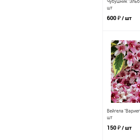
Чубушник "Эльбр
шт
600 ₽
/ шт
В 
Купить в 1 кл
В избранное
Вейгела "Вариег
шт
150 ₽
/ шт