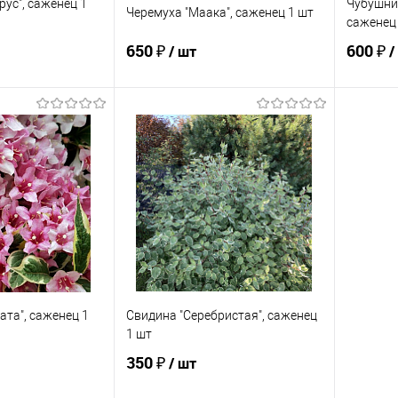
ус", саженец 1
Чубушник
Черемуха "Маака", саженец 1 шт
саженец
650 ₽
600 ₽
/ шт
/
корзину
Подписаться
ик
Сравнение
Купить в 1 клик
Сравнение
Купит
В наличии
В избранное
Недоступно
В изб
ата", саженец 1
Свидина "Серебристая", саженец
1 шт
350 ₽
/ шт