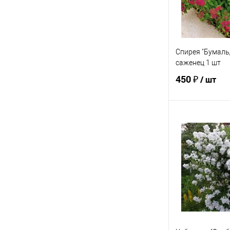
Спирея "Бумаль
саженец 1 шт
450 ₽
/ шт
Под
Купить в 1 кл
В избранное