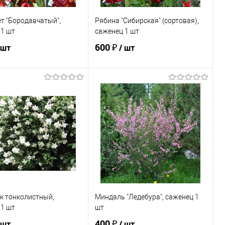
т "Бородавчатый",
Рябина "Сибирская" (сортовая),
 1 шт
саженец 1 шт
600 ₽
 шт
/ шт
В корзину
В корзину
ь в 1 клик
Сравнение
Купить в 1 клик
Сравнение
ранное
В наличии
В избранное
В наличии
к тонколистный,
Миндаль "Ледебура", саженец 1
 1 шт
шт
400 ₽
 шт
/ шт