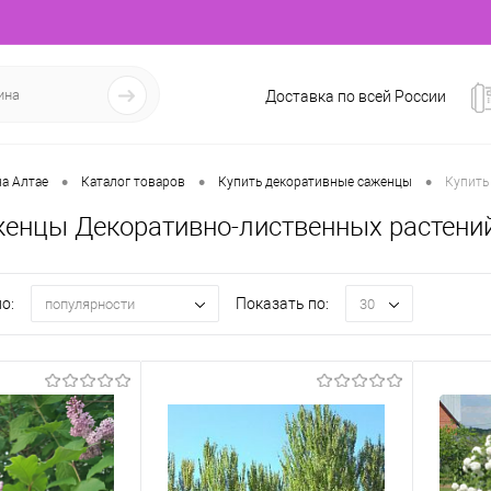
Доставка по всей России
•
•
•
а Алтае
Каталог товаров
Купить декоративные саженцы
Купить
женцы Декоративно-лиственных растений
о:
Показать по:
популярности
30