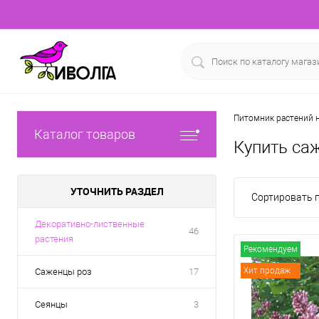
Питомник растений н
Каталог товаров
Купить са
УТОЧНИТЬ РАЗДЕЛ
Сортировать п
Декоративно-лиственные
46
растения
Рекомендуем
Хит продаж
Саженцы роз
17
Сеянцы
3