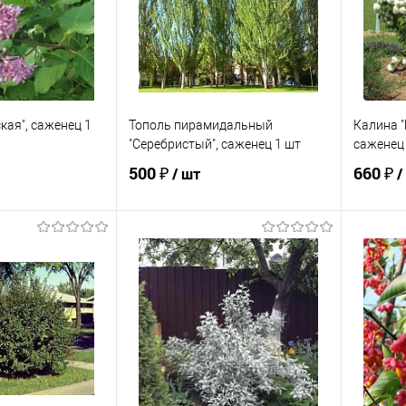
кая", саженец 1
Тополь пирамидальный
Калина "
"Серебристый", саженец 1 шт
саженец
500 ₽
660 ₽
/ шт
/
корзину
В корзину
ик
Сравнение
Купить в 1 клик
Сравнение
Купит
В наличии
В избранное
В наличии
В изб