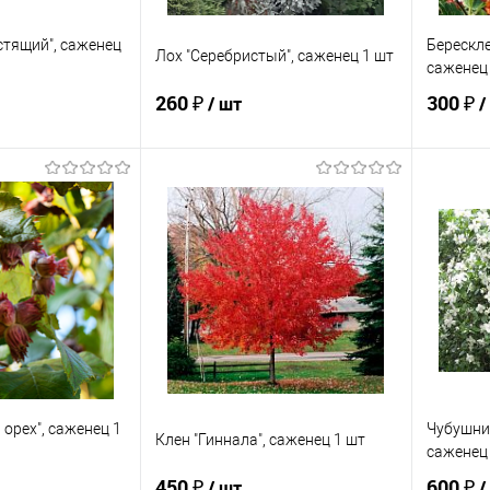
стящий", саженец
Берескле
Лох "Серебристый", саженец 1 шт
саженец
260 ₽
300 ₽
/ шт
/
корзину
В корзину
ик
Сравнение
Купить в 1 клик
Сравнение
Купит
В наличии
В избранное
В наличии
В изб
орех", саженец 1
Чубушни
Клен "Гиннала", саженец 1 шт
саженец
450 ₽
600 ₽
/ шт
/