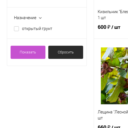
Кизильник "Бле
1 шт
Назначение
600 ₽
/ шт
открытый грунт
В 
Показать
Сбросить
Купить в 1 кл
В избранное
Лещина "Лесной 
шт
660 ₽
/ шт