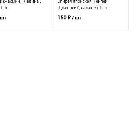
 (жасмин) "Лавина",
Спирея японская "Генпей
 1 шт
(Дженпей)", саженец 1 шт
150 ₽
 шт
/ шт
В корзину
Подписаться
ь в 1 клик
Сравнение
Купить в 1 клик
Сравнение
ранное
В наличии
В избранное
Недоступно