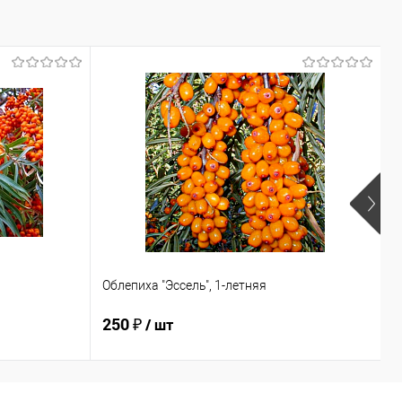
Облепиха "Эссель", 1-летняя
О
250 ₽
2
/ шт