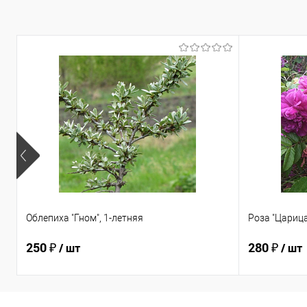
Облепиха "Гном", 1-летняя
Роза "Царица
250 ₽
280 ₽
/ шт
/ шт