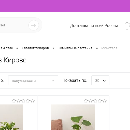
Доставка по всей России
•
•
•
а Алтае
Каталог товаров
Комнатные растения
Монстера
в Кирове
о:
Показать по:
популярности
30