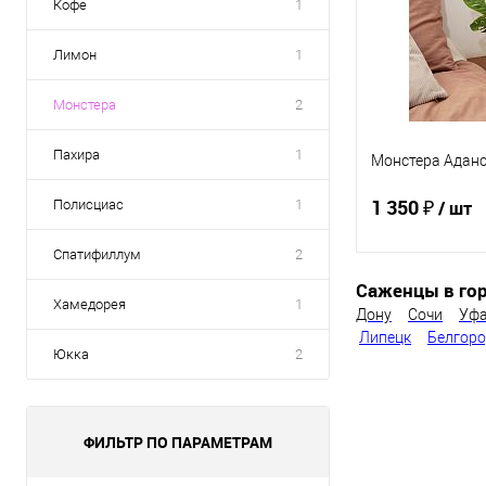
Кофе
1
Лимон
1
Монстера
2
Пахира
1
Монстера Адан
1 350 ₽
Полисциас
1
/ шт
Спатифиллум
2
Саженцы в гор
В 
Хамедорея
1
Дону
Сочи
Уф
Липецк
Белгор
Купить в 1 кл
Юкка
2
В избранное
ФИЛЬТР ПО ПАРАМЕТРАМ