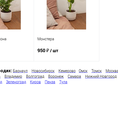
сона
Монстера
950 ₽
/ шт
одах:
Барнаул
Новосибирск
Кемерово
Омск
Томск
Москв
корзину
В корзину
а
Владимир
Волгоград
Воронеж
Самара
Нижний Новгород
од
Зеленоград
Киров
Пенза
Тула
ик
Сравнение
Купить в 1 клик
Сравнение
В наличии
В избранное
В наличии