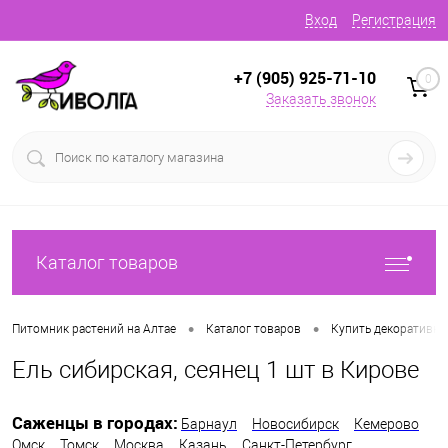
Вход
Регистрация
+7 (905) 925-71-10
0
Заказать звонок
Каталог товаров
•
•
Питомник растений на Алтае
Каталог товаров
Купить декоративн
Ель сибирская, сеянец 1 шт в Кирове
Саженцы в городах:
Барнаул
Новосибирск
Кемерово
Омск
Томск
Москва
Казань
Санкт-Петербург