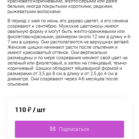
красновато-коричневыми, желто-серыми или даже
белыми, иногда покрытыми короткими, редкими,
рыжеватыми волосками.
В период с мая по июнь это дерево цветет, а его семена
созревают к сентябрю. Мужские цветоносы имеют
овальную форму и могут быть желто-оранжевыми или
фиолетово-красными, размером около 12 мм в длину и 6-
7 мм в ширину. Они располагаются на верхушках ветвей.
Женские шишки начинают расти после опыления и
имеют красноватый оттенок. Они вертикально
размещены и по мере созревания меняют свой цвет на
зеленый или фиолетовый, а затем на глянцевый, темно-
коричневый. Шишки обладают яйцевидной формой и
размерами от 3,5 до 8 см в длину и от 2,5 до 4 см в
диаметре. Они созревают через 4-6 месяцев после
опыления.
110 ₽
/ шт
Подписаться