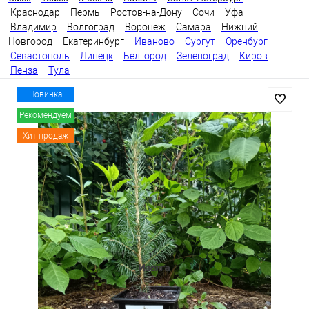
Краснодар
Пермь
Ростов-на-Дону
Сочи
Уфа
Владимир
Волгоград
Воронеж
Самара
Нижний
Новгород
Екатеринбург
Иваново
Сургут
Оренбург
Севастополь
Липецк
Белгород
Зеленоград
Киров
Пенза
Тула
Новинка
Рекомендуем
Хит продаж